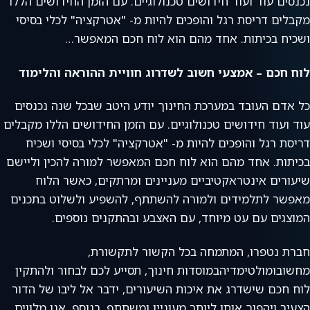
נכנסים עוד ועוד חידושים טכנולוגיים. עם הזמן החידושים הללו
מקבלים דריסת רגל והופכים להיות מ- "אטרקציה" לכלי בסיסי
ושכיח בכיתות. אחד מהם הוא לוח חכם המאפשר…
לוח חכם – אמצעי חשוב לשדרוג חוויית ההוראה והלימוד
כל אדם העובד במערכת החינוך יודע היטב שבכל שנה נכנסים
עוד ועוד חידושים טכנולוגיים. עם הזמן החידושים הללו מקבלים
דריסת רגל והופכים להיות מ- "אטרקציה" לכלי בסיסי ושכיח
בכיתות. אחד מהם הוא לוח חכם המאפשר למורה להכין וליישם
שיעורים אינטראקטיביים מעניינים ומרתקים, כאשר הלוח
מאפשר לתלמידים ולמורה להשתתף, להשפיע ולשלוט בתכנים
המוצגים עם עט מיוחד, עם האצבע ובהתקנים נוספים.
חברת נטפרו, המתמחה בכל הקשור לתקשורת,
מחשובומולטימדיהבמוסדות חינוך, תסייע לכם לבחור ולהתקין
לוח חכם שישדרג את איכות השיעורים, ידבר אל ליבו של הדור
הצעיר ויהפוך אותו ליותר מעוניין ומשתתף. בנוסף, אנו מלווים