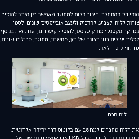
וזוהי רק ההתחלה. חיבור הלוח למחשב מאפשר בין היתר להוסיף
צורות ללוח, לצבוע, להדביק ולעצב אובייקטים שונים, לסמן
במרקר טקסט, למחוק טקסט, להוסיף קישורים, ועוד. זאת בנוסף
לכלים יעילים כגון תצוגה של הזן, מחשבון, מחוגה, סרגלים שונים,
מד זווית וכן הלאה.
לוח חכם
את הלוח מחברים למחשב עם בלוטוס דרך יחידה אלחוטית,
וכמובן ניתן גם לחברו בכבל USB או באמצעים נוספים של