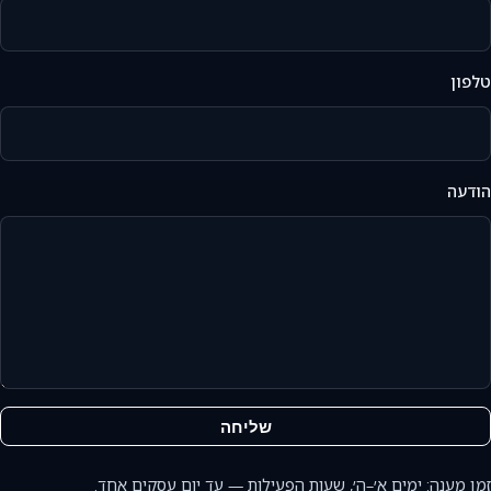
טלפון
הודעה
שליחה
זמן מענה: ימים א׳–ה׳, שעות הפעילות — עד יום עסקים אחד.