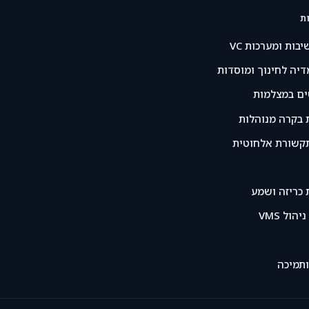
ת
יבות ומערכות VC
דיה לחינוך ומוסדות
ים במצלמות
 בקרה מנוהלות
קשורת אלחוטית
 כריזה ושמע
הול VMS
ותמיכה